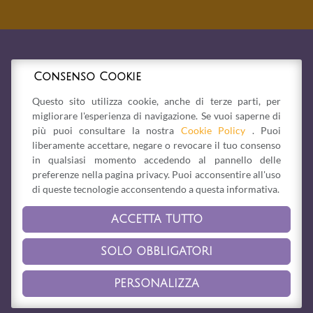
Consenso Cookie
Questo sito utilizza cookie, anche di terze parti, per
migliorare l'esperienza di navigazione. Se vuoi saperne di
più puoi consultare la nostra
Cookie Policy
. Puoi
liberamente accettare, negare o revocare il tuo consenso
in qualsiasi momento accedendo al pannello delle
preferenze nella pagina privacy. Puoi acconsentire all'uso
di queste tecnologie acconsentendo a questa informativa.
ACCETTA TUTTO
Via Bonesi, 1/b -
41058
Vignola
(MO)
Tel. 059 765125
-
vignola@laquerciadellelfo.it
SOLO OBBLIGATORI
Privacy Policy
-
Cookie Policy
PERSONALIZZA