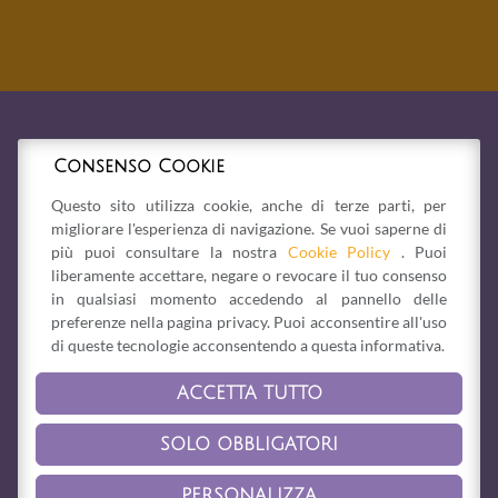
Consenso Cookie
Questo sito utilizza cookie, anche di terze parti, per
migliorare l'esperienza di navigazione. Se vuoi saperne di
più puoi consultare la nostra
Cookie Policy
. Puoi
liberamente accettare, negare o revocare il tuo consenso
in qualsiasi momento accedendo al pannello delle
preferenze nella pagina privacy. Puoi acconsentire all'uso
di queste tecnologie acconsentendo a questa informativa.
ACCETTA TUTTO
Via Bonesi, 1/b -
41058
Vignola
(MO)
Tel. 059 765125
-
vignola@laquerciadellelfo.it
SOLO OBBLIGATORI
Privacy Policy
-
Cookie Policy
PERSONALIZZA