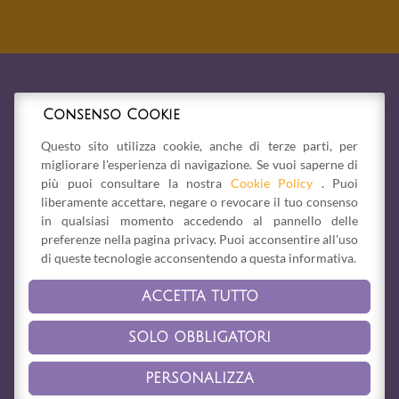
Consenso Cookie
Questo sito utilizza cookie, anche di terze parti, per
migliorare l'esperienza di navigazione. Se vuoi saperne di
più puoi consultare la nostra
Cookie Policy
. Puoi
liberamente accettare, negare o revocare il tuo consenso
in qualsiasi momento accedendo al pannello delle
preferenze nella pagina privacy. Puoi acconsentire all'uso
di queste tecnologie acconsentendo a questa informativa.
ACCETTA TUTTO
Via Bonesi, 1/b -
41058
Vignola
(MO)
Tel. 059 765125
-
vignola@laquerciadellelfo.it
SOLO OBBLIGATORI
Privacy Policy
-
Cookie Policy
PERSONALIZZA