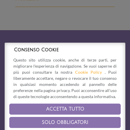
Consenso Cookie
Questo sito utilizza cookie, anche di terze parti, per
migliorare l'esperienza di navigazione. Se vuoi saperne di
più puoi consultare la nostra
Cookie Policy
. Puoi
liberamente accettare, negare o revocare il tuo consenso
in qualsiasi momento accedendo al pannello delle
preferenze nella pagina privacy. Puoi acconsentire all'uso
di queste tecnologie acconsentendo a questa informativa.
ACCETTA TUTTO
Via Bonesi, 1/b -
41058
Vignola
(MO)
Tel. 059 765125
-
vignola@laquerciadellelfo.it
SOLO OBBLIGATORI
Privacy Policy
-
Cookie Policy